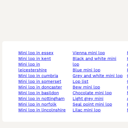
mini lop in essex
vienna mini lop
mini lop in kent
black and white mini
mini lop in
lop
leicestershire
blue mini lop
mini lop in cumbria
grey and white mini lop
mini lop in somerset
lop list
mini lop in doncaster
bew mini lop
mini lop in basildon
chocolate mini lop
mini lop in nottingham
light grey mini
mini lop in norfolk
seal point mini lop
mini lop in lincolnshire
lilac mini lop