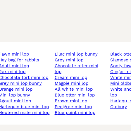
fawn mini lop
lilac mini lop bunny
black ott
hay bag for rabbits
grey mini lop
siamese 
adult mini lop
chocolate otter mini
sooty fa
rex mini lop
lop
ginger mi
chocolate tort mini lop
cream mini lop
white mi
grey mini lop bunny
magpie mini lop
mini oldb
orange mini lop
all white mini lop
white and brown mini
mini lop bunny
blue otter mini lop
lop
agouti mini lop
brown mini lop
harlequ 
harlequin blue mini lop
pedigree mini lop
oldbury
neutered male mini lop
blue point mini lop