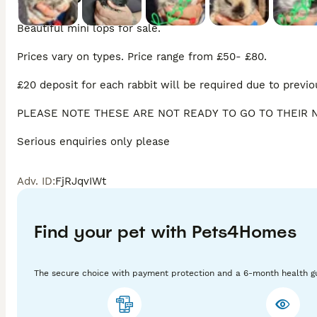
Beautiful mini lops for sale.

Prices vary on types. Price range from £50- £80.

£20 deposit for each rabbit will be required due to previo
PLEASE NOTE THESE ARE NOT READY TO GO TO THEIR N
Adv. ID
:
FjRJqvIWt
Find your pet with Pets4Homes
The secure choice with payment protection and a 6-month health g