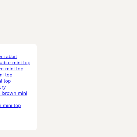
er rabbit
sable mini lop
wn mini lop
ni lop
ni lop
ury
in mini lop