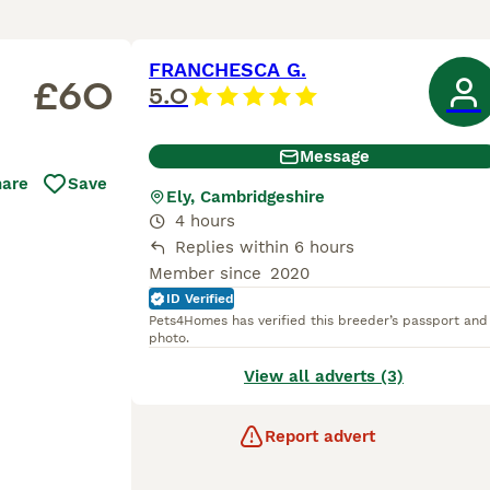
FRANCHESCA G.
£60
5.0
Message
hare
Save
Ely, Cambridgeshire
4 hours
Replies within 6 hours
Member since
2020
ID Verified
Pets4Homes has verified this breeder’s passport and
photo.
View all adverts (3)
Report advert