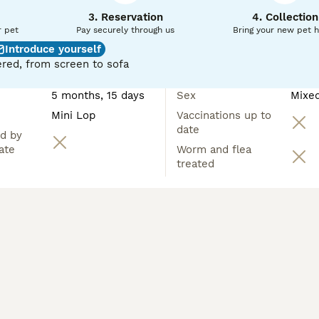
3. Reservation
4. Collection
r pet
Pay securely through us
Bring your new pet 
Introduce yourself
red, from screen to sofa
5 months, 15 days
Sex
Mixe
Mini Lop
Vaccinations up to
date
d by
ate
Worm and flea
treated