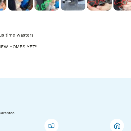
us time wasters

EW HOMES YET!!

uarantee.